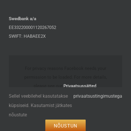
Swedbank a/a
EE332200001120267052
SWIFT: HABAEE2X
For privacy reasons Facebook needs your
permission to be loaded. For more details,
please see our
Privaatsussätted
.
Sellel veebilehel kasutatakse
privaatsustingimustega
I ACCEPT
küpsiseid. Kasutamist jätkates
nõustute
NÕUSTUN