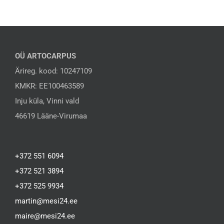
OÜ ARTOCARPUS
Ärireg. kood: 10247109
KMKR: EE100463589
Inju küla, Vinni vald
46619 Lääne-Virumaa
+372 551 6094
+372 521 3894
+372 525 9934
martin@mesi24.ee
maire@mesi24.ee