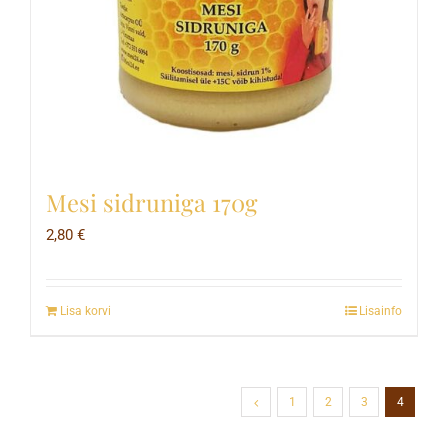
Mesi sidruniga 170g
2,80
€
Lisa korvi
Lisainfo
1
2
3
4