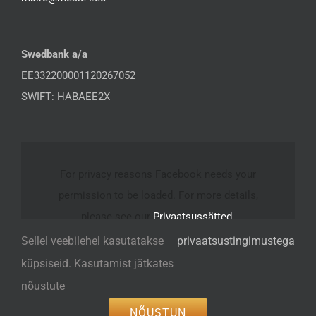
Swedbank a/a
EE332200001120267052
SWIFT: HABAEE2X
For privacy reasons Facebook needs your
permission to be loaded. For more details,
please see our
Privaatsussätted
.
Sellel veebilehel kasutatakse
privaatsustingimustega
I ACCEPT
küpsiseid. Kasutamist jätkates
nõustute
NÕUSTUN