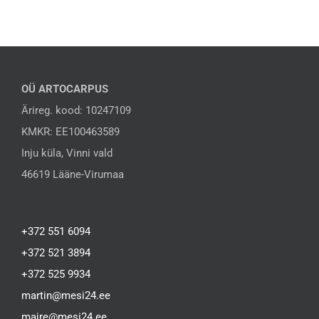
OÜ ARTOCARPUS
Ärireg. kood: 10247109
KMKR: EE100463589
Inju küla, Vinni vald
46619 Lääne-Virumaa
+372 551 6094
+372 521 3894
+372 525 9934
martin@mesi24.ee
maire@mesi24.ee