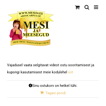
Skip
to
content
Vajadusel vaata selgitavat videot ostu sooritamisest ja
kupongi kasutamisest meie kodulehel
siit
Sinu ostukorv on hetkel tühi.
Tagasi poodi