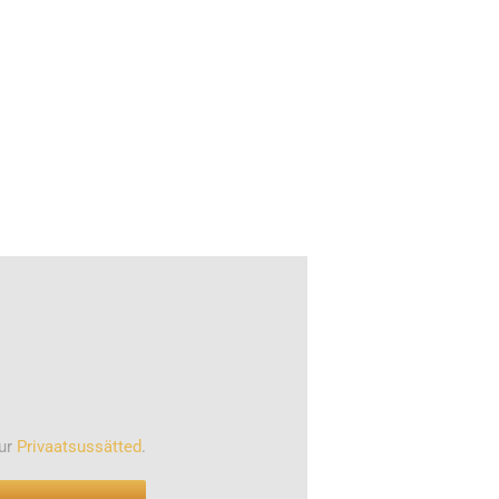
our
Privaatsussätted
.