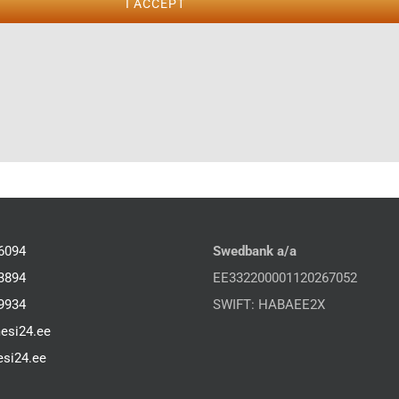
I ACCEPT
6094
Swedbank a/a
3894
EE332200001120267052
9934
SWIFT: HABAEE2X
esi24.ee
si24.ee