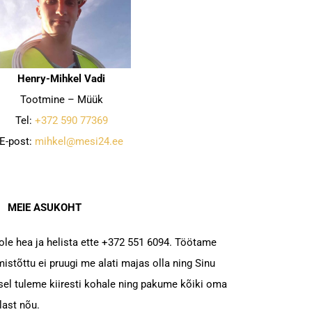
Henry-Mihkel Vadi
Tootmine – Müük
Tel:
+372 590 77369
E-post:
mihkel@mesi24.ee
MEIE ASUKOHT
ole hea ja helista ette +372 551 6094. Töötame
istõttu ei pruugi me alati majas olla ning Sinu
usel tuleme kiiresti kohale ning pakume kõiki oma
last nõu.