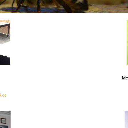
Me
.ee