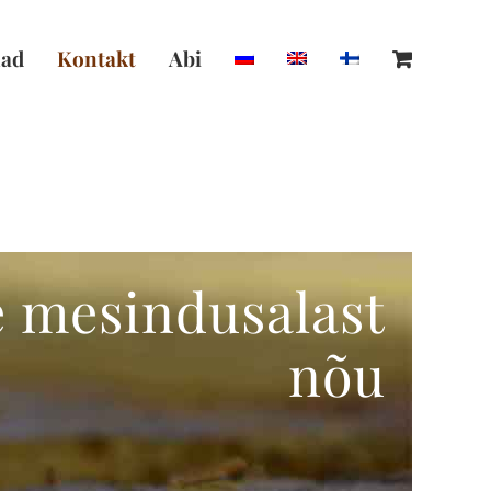
ad
Kontakt
Abi
e mesindusalast
nõu