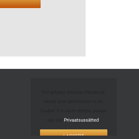
For privacy reasons Facebook
needs your permission to be
loaded. For more details, please
see our
Privaatsussätted
.
I ACCEPT