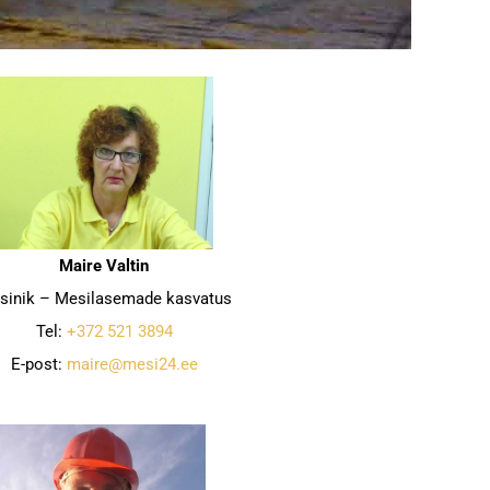
Maire Valtin
sinik – Mesilasemade kasvatus
Tel:
+372 521 3894
E-post:
maire@mesi24.ee