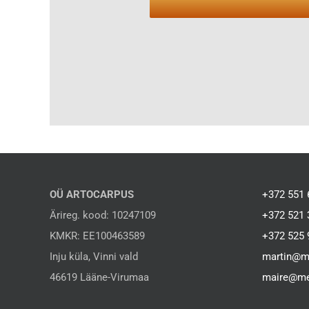
OÜ ARTOCARPUS
+372 551 
Ärireg. kood: 10247109
+372 521 
KMKR: EE100463589
+372 525 
Inju küla, Vinni vald
martin@m
46619 Lääne-Virumaa
maire@me