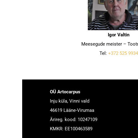
Igor Valtin
Meesegude meister – Tootm
Tel:
+372 525 9934
OÜ Artocarpus
Inju küla, Vinni vald
46619 Lääne-Virumaa
Ärireg. kood: 10247109
KMKR: EE100463589