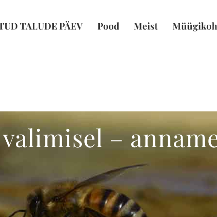
TUD TALUDE PÄEV
Pood
Meist
Müügikoh
 valimisel – annam