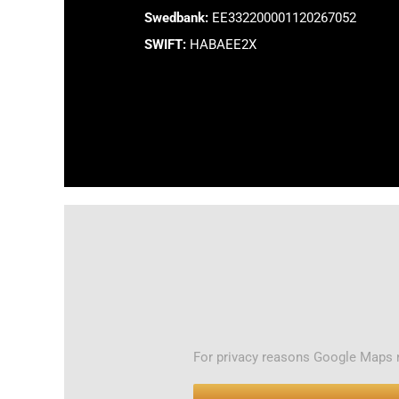
Swedbank:
EE332200001120267052
SWIFT:
HABAEE2X
For privacy reasons Google Maps n