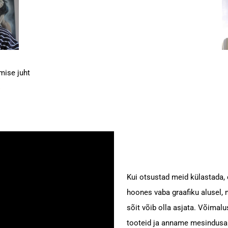
ise juht
Kui otsustad meid külastada, 
hoones vaba graafiku alusel, m
sõit võib olla asjata. Võimal
tooteid ja anname mesindusa