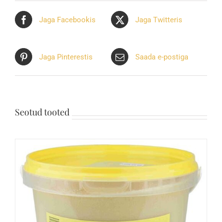
Jaga Facebookis
Jaga Twitteris
Jaga Pinterestis
Saada e-postiga
Seotud tooted