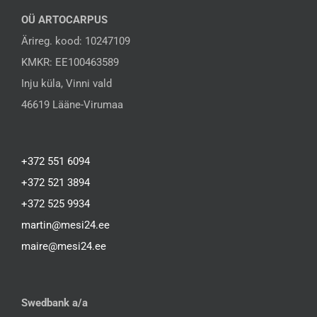
OÜ ARTOCARPUS
Ärireg. kood: 10247109
KMKR: EE100463589
Inju küla, Vinni vald
46619 Lääne-Virumaa
+372 551 6094
+372 521 3894
+372 525 9934
martin@mesi24.ee
maire@mesi24.ee
Swedbank a/a