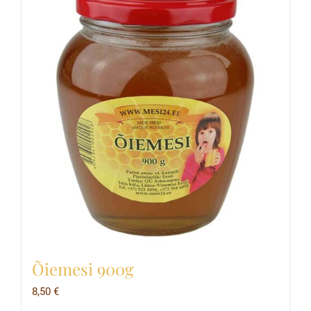
Õiemesi 900g
8,50
€