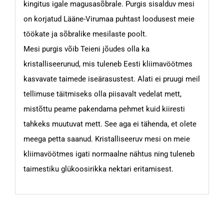
kingitus igale magusasõbrale. Purgis sisalduv mesi
on korjatud Lääne-Virumaa puhtast loodusest meie
töökate ja sõbralike mesilaste poolt.
Mesi purgis võib Teieni jõudes olla ka
kristalliseerunud, mis tuleneb Eesti kliimavöötmes
kasvavate taimede iseärasustest. Alati ei pruugi meil
tellimuse täitmiseks olla piisavalt vedelat mett,
mistõttu peame pakendama pehmet kuid kiiresti
tahkeks muutuvat mett. See aga ei tähenda, et olete
meega petta saanud. Kristalliseeruv mesi on meie
kliimavöötmes igati normaalne nähtus ning tuleneb
taimestiku glükoosirikka nektari eritamisest.