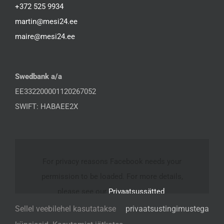
+372 525 9934
martin@mesi24.ee
maire@mesi24.ee
Swedbank a/a
EE332200001120267052
SWIFT: HABAEE2X
For privacy reasons Facebook needs your
permission to be loaded. For more details,
please see our
Privaatsussätted
.
Sellel veebilehel kasutatakse
privaatsustingimustega
I ACCEPT