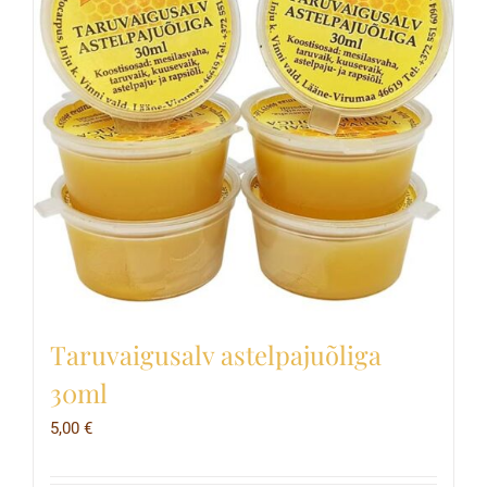
Taruvaigusalv astelpajuõliga
30ml
5,00
€