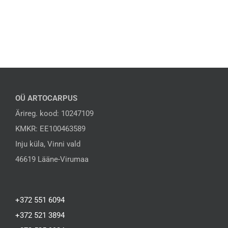
OÜ ARTOCARPUS
Ärireg. kood: 10247109
KMKR: EE100463589
Inju küla, Vinni vald
46619 Lääne-Virumaa
+372 551 6094
+372 521 3894