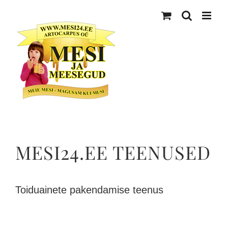
Skip
to
content
MESI24.EE TEENUSED
Toiduainete pakendamise teenus