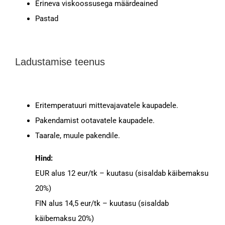
Erineva viskoossusega määrdeained
Pastad
Ladustamise teenus
Eritemperatuuri mittevajavatele kaupadele.
Pakendamist ootavatele kaupadele.
Taarale, muule pakendile.
Hind:
EUR alus 12 eur/tk – kuutasu (sisaldab käibemaksu
20%)
FIN alus 14,5 eur/tk – kuutasu (sisaldab
käibemaksu 20%)