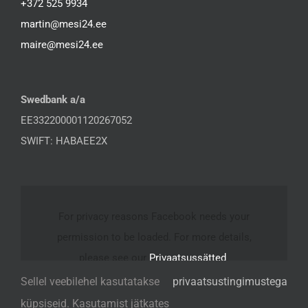
+372 525 9934
martin@mesi24.ee
maire@mesi24.ee
Swedbank a/a
EE332200001120267052
SWIFT: HABAEE2X
For privacy reasons Facebook needs your
permission to be loaded. For more details,
please see our
Privaatsussätted
.
Sellel veebilehel kasutatakse
privaatsustingimustega
I ACCEPT
küpsiseid. Kasutamist jätkates