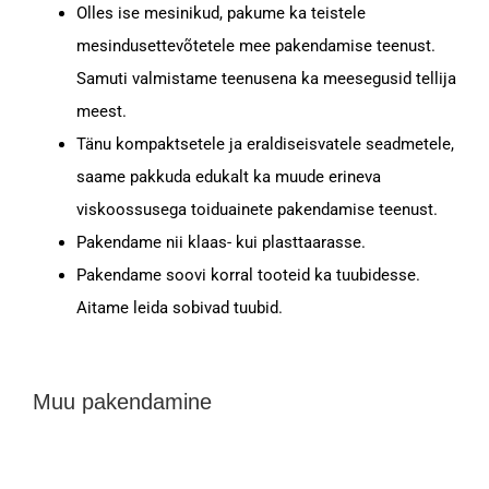
Olles ise mesinikud, pakume ka teistele
mesindusettevõtetele mee pakendamise teenust.
Samuti valmistame teenusena ka meesegusid tellija
meest.
Tänu kompaktsetele ja eraldiseisvatele seadmetele,
saame pakkuda edukalt ka muude erineva
viskoossusega toiduainete pakendamise teenust.
Pakendame nii klaas- kui plasttaarasse.
Pakendame soovi korral tooteid ka tuubidesse.
Aitame leida sobivad tuubid.
Muu pakendamine