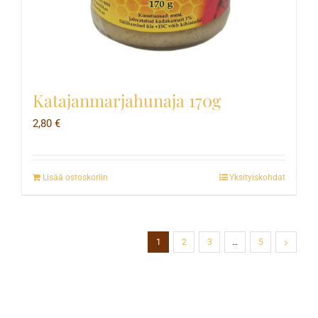
Katajanmarjahunaja 170g
2,80
€
Lisää ostoskoriin
Yksityiskohdat
1
2
3
…
5