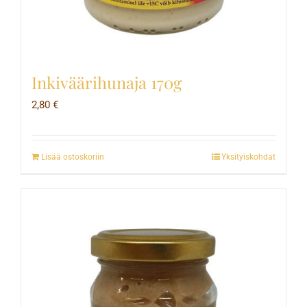
Inkiväärihunaja 170g
2,80
€
Lisää ostoskoriin
Yksityiskohdat