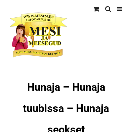
Skip
to
content
Hunaja – Hunaja
tuubissa – Hunaja
seokset