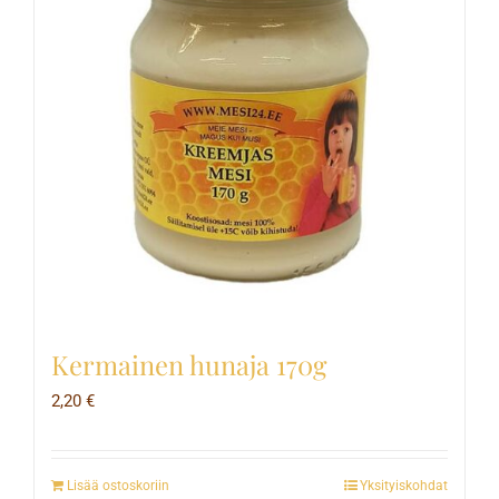
Kermainen hunaja 170g
2,20
€
Lisää ostoskoriin
Yksityiskohdat