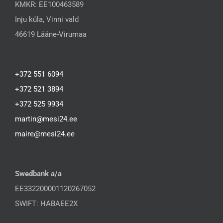
KMKR: EE100463589
Inju küla, Vinni vald
46619 Lääne-Virumaa
+372 551 6094
+372 521 3894
+372 525 9934
martin@mesi24.ee
maire@mesi24.ee
Swedbank a/a
EE332200001120267052
SWIFT: HABAEE2X