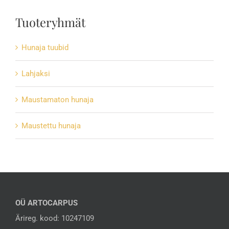
Tuoteryhmät
Hunaja tuubid
Lahjaksi
Maustamaton hunaja
Maustettu hunaja
OÜ ARTOCARPUS
Ärireg. kood: 10247109