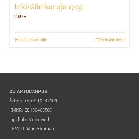
Inkiväärihunaja 170g
2,80
€
Lisää ostoskoriin
Yksityiskohdat
OÜ ARTOCARPUS
Ärireg. kood: 10247109
KMKR: EE100463589
Inju küla, Vinni vald
46619 Lääne-Virumaa