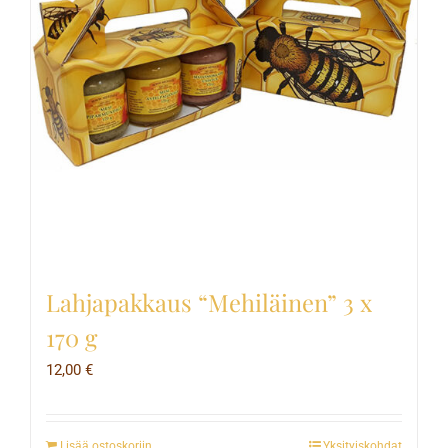
Lahjapakkaus “Mehiläinen” 3 x
170 g
12,00
€
Lisää ostoskoriin
Yksityiskohdat