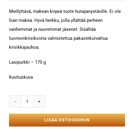
Miellyttävä, makean kirpeä tuote hunajanystäville. Ei ole
liian makea. Hyvä herkku, jolla yllättää perheen
vanhemmat ja nuoremmat jäsenet. Sisältää
luonnonkirsikoista valmistettua pakastekuivattua
kirsikkajauhoa.
Lasipurkki – 170 g
Kuvituskuva
Kirsikkahunaja
170g
LISÄÄ OSTOSKORIIN
määrä