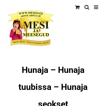
Skip
to
content
Hunaja – Hunaja
tuubissa – Hunaja
seokset