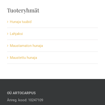
Tuoteryhmät
Hunaja tuubid
Lahjaksi
Maustamaton hunaja
Maustettu hunaja
OÜ ARTOCARPUS
Ärireg. kood: 10247109