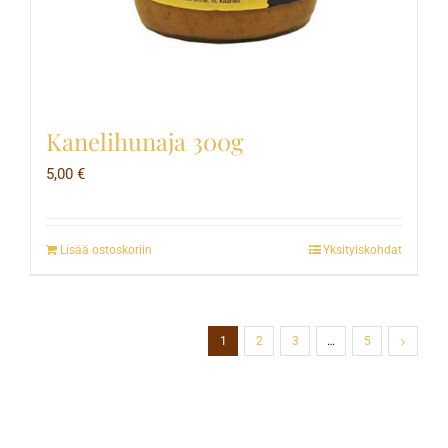
Kanelihunaja 300g
5,00
€
Lisää ostoskoriin
Yksityiskohdat
1
2
3
…
5