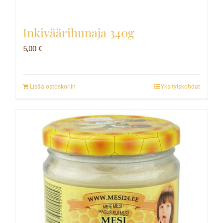
Inkiväärihunaja 340g
5,00
€
Lisää ostoskoriin
Yksityiskohdat