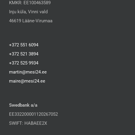
KMKR: EE100463589
Inju küla, Vinni vald
46619 Lääne-Virumaa
+372 551 6094
+372 521 3894
+372 525 9934
martin@mesi24.ee
maire@mesi24.ee
Swedbank a/a
EE332200001120267052
SWIFT: HABAEE2X