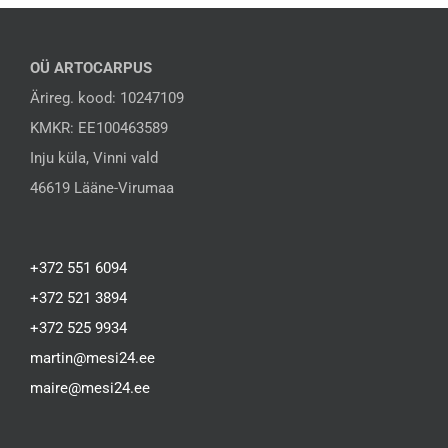
OÜ ARTOCARPUS
Ärireg. kood: 10247109
KMKR: EE100463589
Inju küla, Vinni vald
46619 Lääne-Virumaa
+372 551 6094
+372 521 3894
+372 525 9934
martin@mesi24.ee
maire@mesi24.ee