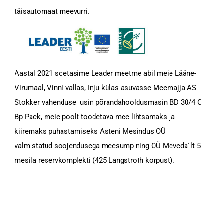
täisautomaat meevurri.
Aastal 2021 soetasime Leader meetme abil meie Lääne-
Virumaal, Vinni vallas, Inju külas asuvasse Meemajja AS
Stokker vahendusel usin põrandahooldusmasin BD 30/4 C
Bp Pack, meie poolt toodetava mee lihtsamaks ja
kiiremaks puhastamiseks Asteni Mesindus OÜ
valmistatud soojendusega meesump ning OÜ Meveda´lt 5
mesila reservkomplekti (425 Langstroth korpust).