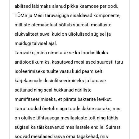
abilised läbimaks alanud pikka kaamose perioodi.
TÕMS ja Mesi taruvaiguga sisaldavad komponente,
milliste olemasolust sõltub suuresti mesilaste
elukvaliteet suvel kuid on üliolulised sügisel ja
muidugi talvisel ajal.
Taruvaiku, mida nimetatakse ka looduslikuks
antibiootikumiks, kasutavad mesilased suuresti taru
isoleerimiseks tuulte vastu kuid peamiselt
kärjekannude desinfitseerimiseks ja tarusse
sattunud ning seal hukkunud näriliste
mumifitseerimiseks, et piirata bakterite levikut.
Tarru toodud õietolm aga töödeldakse suiraks, mis
on olulise tähtsusega mesilaslaste toit ning tähtis
sügisel ka täiskasvanud mesilastele endile. Suirast
söövad mesilased rasva oma tagakehad, mis