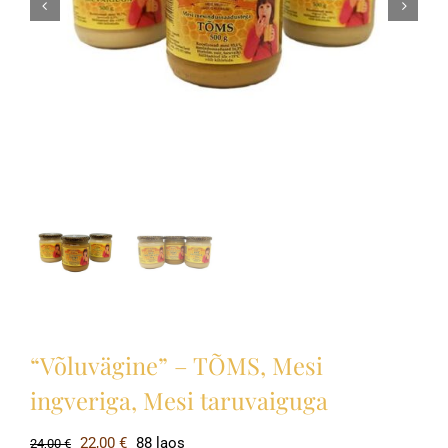
“Võluvägine” – TÕMS, Mesi
ingveriga, Mesi taruvaiguga
Algne
Current
22,00
€
88 laos
24,00
€