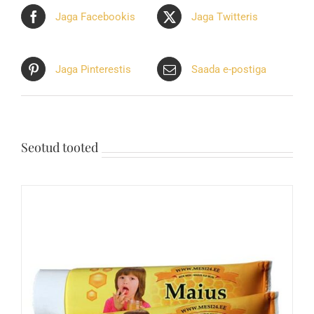
Jaga Facebookis
Jaga Twitteris
Jaga Pinterestis
Saada e-postiga
Seotud tooted