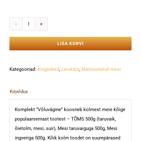
"Võluvägine"
-
LISA KORVI
TÕMS,
Mesi
ingveriga,
Kategooriad:
Kingiideed
,
Leiukast
,
Maitsestatud mesi
Mesi
taruvaiguga
Kirjeldus
kogus
Komplekt “Võluvägine” koosneb kolmest meie kõige
populaarsemast tootest – TÕMS 500g (taruvaik,
õietolm, mesi, suir), Mesi taruvaiguga 500g, Mesi
ingveriga 500g. Kõik kolm toodet on suurepärased