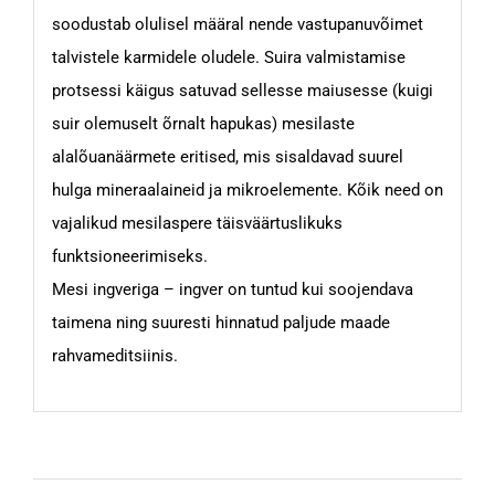
soodustab olulisel määral nende vastupanuvõimet
talvistele karmidele oludele. Suira valmistamise
protsessi käigus satuvad sellesse maiusesse (kuigi
suir olemuselt õrnalt hapukas) mesilaste
alalõuanäärmete eritised, mis sisaldavad suurel
hulga mineraalaineid ja mikroelemente. Kõik need on
vajalikud mesilaspere täisväärtuslikuks
funktsioneerimiseks.
Mesi ingveriga – ingver on tuntud kui soojendava
taimena ning suuresti hinnatud paljude maade
rahvameditsiinis.