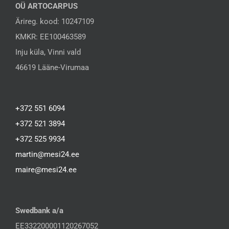
OÜ ARTOCARPUS
Ärireg. kood: 10247109
KMKR: EE100463589
Inju küla, Vinni vald
46619 Lääne-Virumaa
+372 551 6094
+372 521 3894
+372 525 9934
martin@mesi24.ee
maire@mesi24.ee
Swedbank a/a
EE332200001120267052