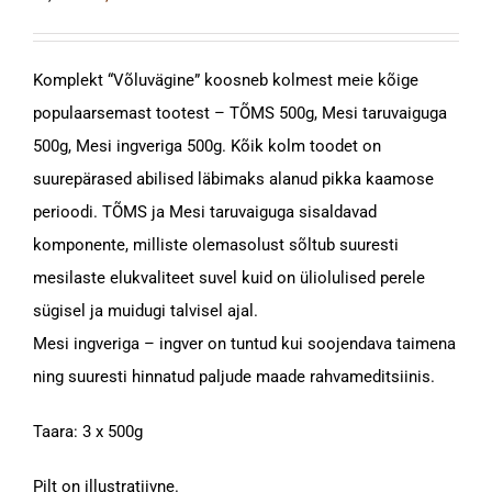
hind
price
oli:
is:
Komplekt “Võluvägine” koosneb kolmest meie kõige
24,00 €.
22,00 €.
populaarsemast tootest – TÕMS 500g, Mesi taruvaiguga
500g, Mesi ingveriga 500g. Kõik kolm toodet on
suurepärased abilised läbimaks alanud pikka kaamose
perioodi. TÕMS ja Mesi taruvaiguga sisaldavad
komponente, milliste olemasolust sõltub suuresti
mesilaste elukvaliteet suvel kuid on üliolulised perele
sügisel ja muidugi talvisel ajal.
Mesi ingveriga – ingver on tuntud kui soojendava taimena
ning suuresti hinnatud paljude maade rahvameditsiinis.
Taara: 3 x 500g
Pilt on illustratiivne.