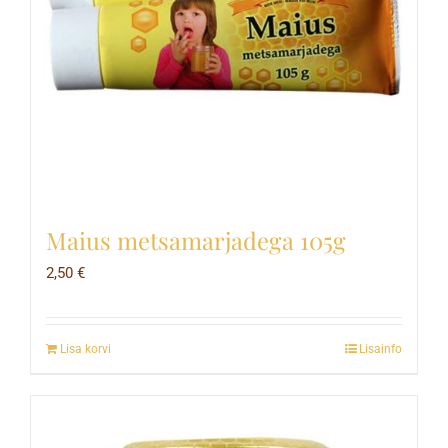
Maius metsamarjadega 105g
2,50
€
Lisa korvi
Lisainfo