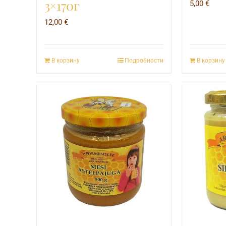
3×170г
5,00
€
12,00
€
В корзину
Подробности
В корзину