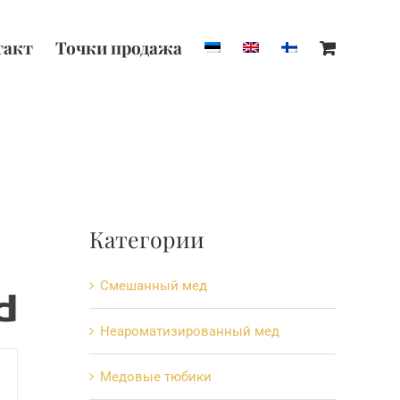
такт
Точки продажa
Категории
Cмешанный мед
Hеароматизированный мед
Mедовые тюбики