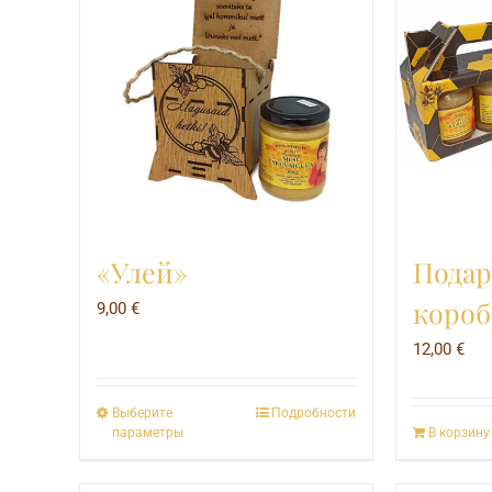
«Улей»
Подар
короб
9,00
€
12,00
€
Выберите
Подробности
Этот
параметры
В корзину
товар
имеет