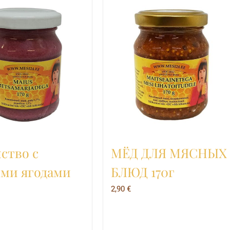
ство с
МЁД ДЛЯ МЯСНЫХ
ми ягодами
БЛЮД 170г
2,90
€