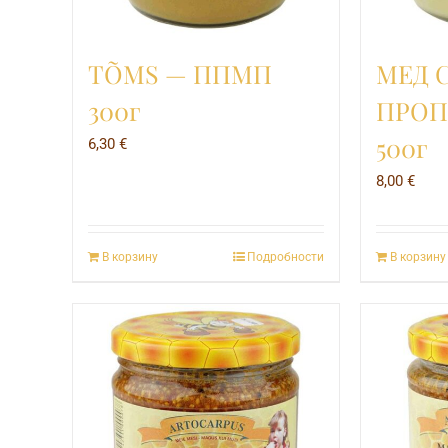
TÕMS — ППМП
МЕД 
300г
ПРО
500г
6,30
€
8,00
€
В корзину
Подробности
В корзину