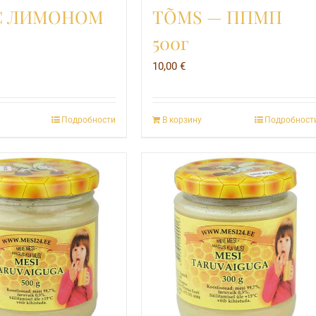
С ЛИМОНОМ
TÕMS — ППМП
500г
10,00
€
Подробности
В корзину
Подробност