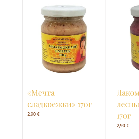
несколько
вариаций.
Опции
можно
выбрать
на
странице
товара.
«Мечта
Лаком
сладкоежки» 170г
лесны
170г
2,90
€
2,90
€