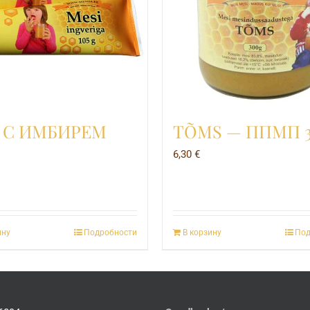
 С ИМБИРЕМ
TÕMS — ППМП 3
6,30
€
ину
Подробности
В корзину
Под