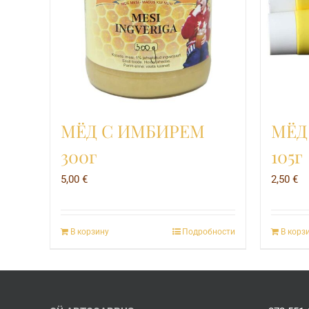
МЁД С ИМБИРЕМ
МЁД
300г
105г
5,00
€
2,50
€
В корзину
Подробности
В корз