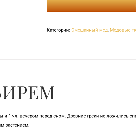
МЁД
С
ИМБИРЕМ
Категории:
Cмешанный мед
,
Mедовые т
340г
БИРЕМ
ы и 1 чл. вечером перед сном. Древние греки не ложились сп
м растением.