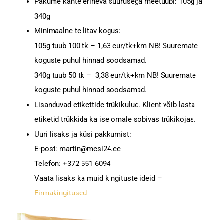
Pakume kahte erineva suurusega meetuubi: 105g ja
340g
Minimaalne tellitav kogus:
105g tuub 100 tk – 1,63 eur/tk+km NB! Suuremate
koguste puhul hinnad soodsamad.
340g tuub 50 tk – 3,38 eur/tk+km NB! Suuremate
koguste puhul hinnad soodsamad.
Lisanduvad etikettide trükikulud. Klient võib lasta
etiketid trükkida ka ise omale sobivas trükikojas.
Uuri lisaks ja küsi pakkumist:
E-post: martin@mesi24.ee
Telefon: +372 551 6094
Vaata lisaks ka muid kingituste ideid –
Firmakingitused