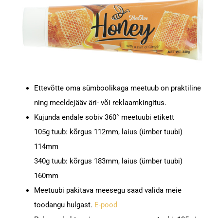
Ettevõtte oma sümboolikaga meetuub on praktiline
ning meeldejääv äri- või reklaamkingitus.
Kujunda endale sobiv 360° meetuubi etikett
105g tuub: kõrgus 112mm, laius (ümber tuubi)
114mm
340g tuub: kõrgus 183mm, laius (ümber tuubi)
160mm
Meetuubi pakitava meesegu saad valida meie
toodangu hulgast.
E-pood