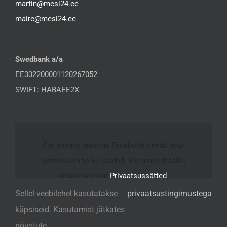
martin@mesi24.ee
maire@mesi24.ee
Swedbank a/a
EE332200001120267052
SWIFT: HABAEE2X
For privacy reasons Facebook needs your
permission to be loaded. For more details,
please see our
Privaatsussätted
.
Sellel veebilehel kasutatakse
privaatsustingimustega
I ACCEPT
küpsiseid. Kasutamist jätkates
nõustute