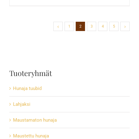
1
2
3
4
5
Tuoteryhmät
Hunaja tuubid
Lahjaksi
Maustamaton hunaja
Maustettu hunaja