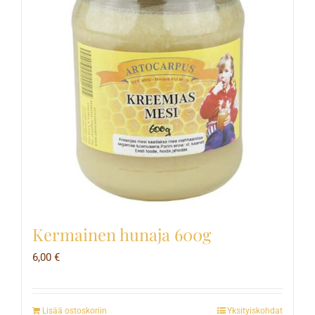
Kermainen hunaja 600g
6,00
€
Lisää ostoskoriin
Yksityiskohdat