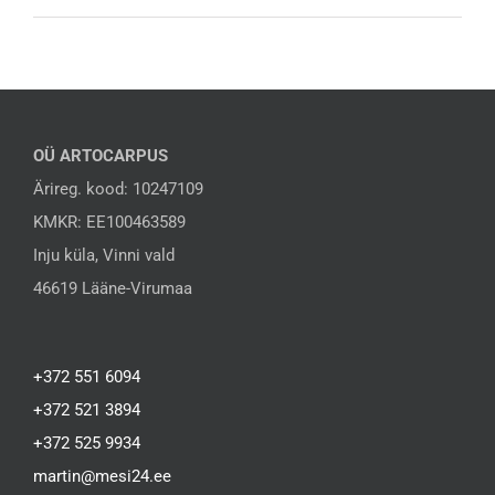
OÜ ARTOCARPUS
Ärireg. kood: 10247109
KMKR: EE100463589
Inju küla, Vinni vald
46619 Lääne-Virumaa
+372 551 6094
+372 521 3894
+372 525 9934
martin@mesi24.ee