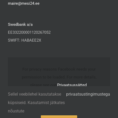
maire@mesi24.ee
Swedbank a/a
EE332200001120267052
SWIFT: HABAEE2X
For privacy reasons Facebook needs your
permission to be loaded. For more details,
please see our
Privaatsussätted
.
Sellel veebilehel kasutatakse
privaatsustingimustega
I ACCEPT
küpsiseid. Kasutamist jätkates
nõustute