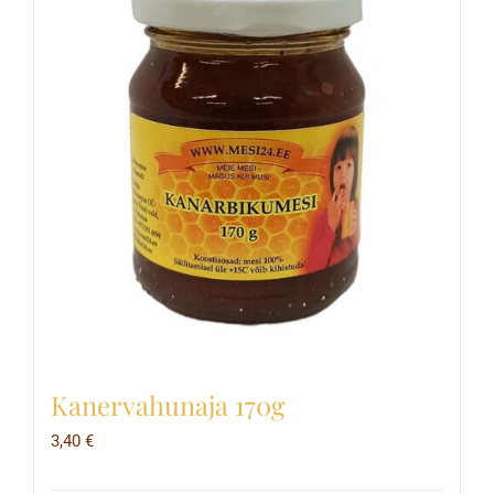
Kanervahunaja 170g
3,40
€