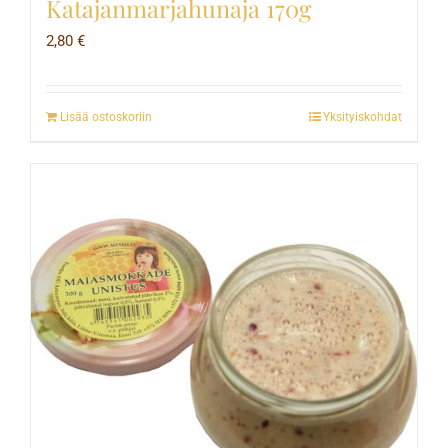
Katajanmarjahunaja 170g
2,80
€
Lisää ostoskoriin
Yksityiskohdat