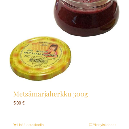
Metsämarjaherkku 300g
5,00
€
Lisää ostoskoriin
Yksityiskohdat