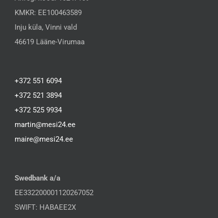
KMKR: EE100463589
Inju küla, Vinni vald
46619 Lääne-Virumaa
+372 551 6094
+372 521 3894
+372 525 9934
martin@mesi24.ee
maire@mesi24.ee
Swedbank a/a
EE332200001120267052
SWIFT: HABAEE2X