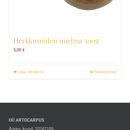
Herkkusuiden unelma 300g
5,00
€
Lisää ostoskoriin
Yksityiskohdat
OÜ ARTOCARPUS
Ärireg. kood: 10247109