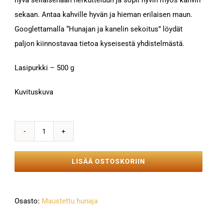
hyvä sellaisenaan herkutteluun ja sopii hyvin myös kahvin
sekaan. Antaa kahville hyvän ja hieman erilaisen maun.
Googlettamalla “Hunajan ja kanelin sekoitus” löydät
paljon kiinnostavaa tietoa kyseisestä yhdistelmästä.
Lasipurkki – 500 g
Kuvituskuva
Kanelihunaja
500g
LISÄÄ OSTOSKORIIN
määrä
Osasto:
Maustettu hunaja