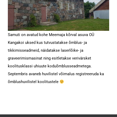
Samuti on avatud kohe Meemaja kõrval asuva OÜ
Kangakoi uksed kus tutvustatakse õmblus- ja
tikkimisseadmeid, näidatakse laserlõike- ja
graveerimismasinat ning esitletakse verivärsket
koolitusklassi uhiuute koduõmblusseadmetega.
Septembris avaneb huvilistel võimalus registreeruda ka
õmblushuvilistel koolitustele