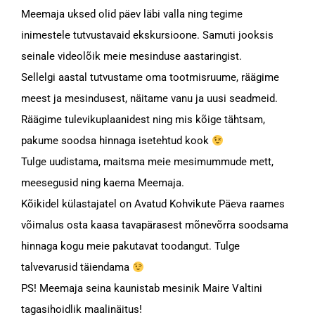
Meemaja uksed olid päev läbi valla ning tegime
inimestele tutvustavaid ekskursioone. Samuti jooksis
seinale videolõik meie mesinduse aastaringist.
Sellelgi aastal tutvustame oma tootmisruume, räägime
meest ja mesindusest, näitame vanu ja uusi seadmeid.
Räägime tulevikuplaanidest ning mis kõige tähtsam,
pakume soodsa hinnaga isetehtud kook
Tulge uudistama, maitsma meie mesimummude mett,
meesegusid ning kaema Meemaja.
Kõikidel külastajatel on Avatud Kohvikute Päeva raames
võimalus osta kaasa tavapärasest mõnevõrra soodsama
hinnaga kogu meie pakutavat toodangut. Tulge
talvevarusid täiendama
PS! Meemaja seina kaunistab mesinik Maire Valtini
tagasihoidlik maalinäitus!