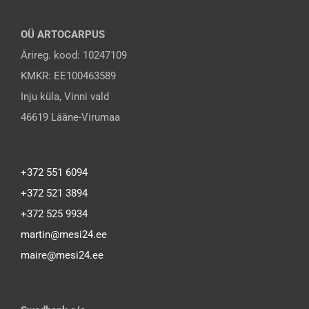
OÜ ARTOCARPUS
Ärireg. kood: 10247109
KMKR: EE100463589
Inju küla, Vinni vald
46619 Lääne-Virumaa
+372 551 6094
+372 521 3894
+372 525 9934
martin@mesi24.ee
maire@mesi24.ee