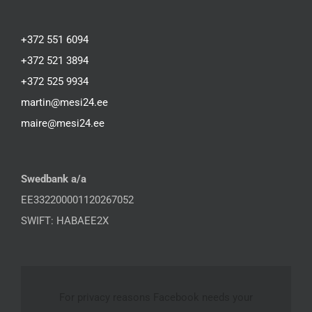
+372 551 6094
+372 521 3894
+372 525 9934
martin@mesi24.ee
maire@mesi24.ee
Swedbank a/a
EE332200001120267052
SWIFT: HABAEE2X
For privacy reasons Facebook needs your