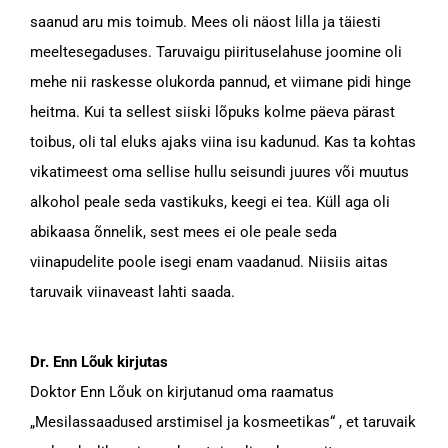
saanud aru mis toimub. Mees oli näost lilla ja täiesti
meeltesegaduses. Taruvaigu piirituselahuse joomine oli
mehe nii raskesse olukorda pannud, et viimane pidi hinge
heitma. Kui ta sellest siiski lõpuks kolme päeva pärast
toibus, oli tal eluks ajaks viina isu kadunud. Kas ta kohtas
vikatimeest oma sellise hullu seisundi juures või muutus
alkohol peale seda vastikuks, keegi ei tea. Küll aga oli
abikaasa õnnelik, sest mees ei ole peale seda
viinapudelite poole isegi enam vaadanud. Niisiis aitas
taruvaik viinaveast lahti saada.
Dr. Enn Lõuk kirjutas
Doktor Enn Lõuk on kirjutanud oma raamatus
„Mesilassaadused arstimisel ja kosmeetikas“ , et taruvaik