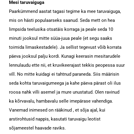
Mesi taruvaiguga
Paarkümmend aastat tagasi tegime ka mee taruvaiguga,
mis on hästi populaarseks saanud. Seda mett on hea
limpsida teelusika otsatäis korraga ja peale seda 10
minuti jooksul mitte süüa-juua peale (et segu saaks
toimida limaskestadele). Ja sellist tegevust võib korrata
päeva jooksul palju kordi. Kunagi keerasin mesitarudele
lennulaudu ette nii, et kruvikeerajast tekkis peopessa suur
vill. No mitte kuidagi ei tahtnud paraneda. Siis määrisin
seda kohta taruvaigumeega ja kahe päeva pärast oli ilus
roosa nahk villi asemel ja mure unustatud. Olen ravinud
ka kõrvavalu, hambavalu selle imepärase vahendiga.
Vanemad inimesed on rääkinud , et sõja ajal, kui
arstirohtusid nappis, kasutati taruvaigu leotist
sõjameestel haavade raviks.