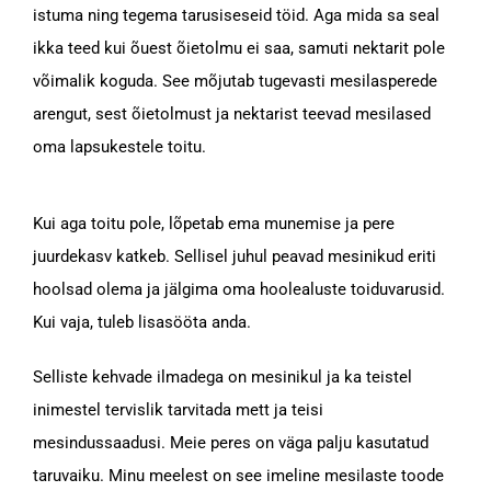
istuma ning tegema tarusiseseid töid. Aga mida sa seal
ikka teed kui õuest õietolmu ei saa, samuti nektarit pole
võimalik koguda. See mõjutab tugevasti mesilasperede
arengut, sest õietolmust ja nektarist teevad mesilased
oma lapsukestele toitu.
Kui aga toitu pole, lõpetab ema munemise ja pere
juurdekasv katkeb. Sellisel juhul peavad mesinikud eriti
hoolsad olema ja jälgima oma hoolealuste toiduvarusid.
Kui vaja, tuleb lisasööta anda.
Selliste kehvade ilmadega on mesinikul ja ka teistel
inimestel tervislik tarvitada mett ja teisi
mesindussaadusi. Meie peres on väga palju kasutatud
taruvaiku. Minu meelest on see imeline mesilaste toode