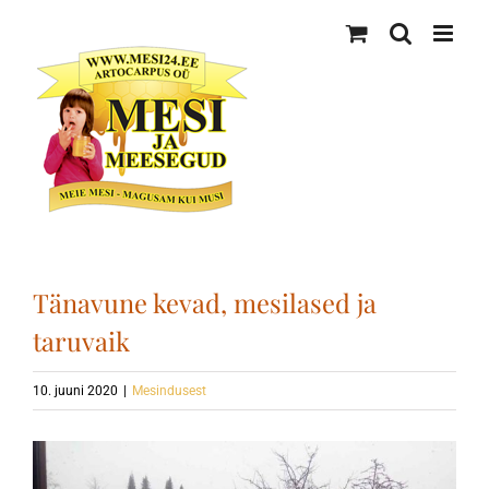
Skip
to
content
Tänavune kevad, mesilased ja
taruvaik
10. juuni 2020
|
Mesindusest