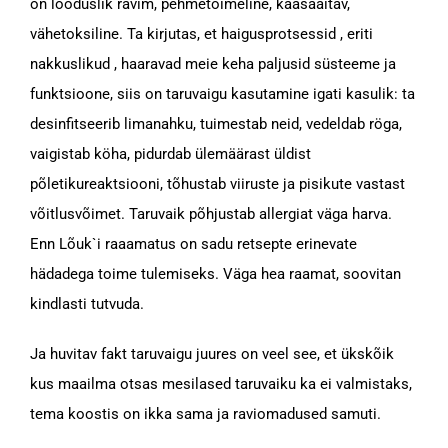
on looduslik ravim, pehmetoimeline, kaasaaitav,
vähetoksiline. Ta kirjutas, et haigusprotsessid , eriti
nakkuslikud , haaravad meie keha paljusid süsteeme ja
funktsioone, siis on taruvaigu kasutamine igati kasulik: ta
desinfitseerib limanahku, tuimestab neid, vedeldab röga,
vaigistab köha, pidurdab ülemäärast üldist
põletikureaktsiooni, tõhustab viiruste ja pisikute vastast
võitlusvõimet. Taruvaik põhjustab allergiat väga harva.
Enn Lõuk`i raaamatus on sadu retsepte erinevate
hädadega toime tulemiseks. Väga hea raamat, soovitan
kindlasti tutvuda.
Ja huvitav fakt taruvaigu juures on veel see, et ükskõik
kus maailma otsas mesilased taruvaiku ka ei valmistaks,
tema koostis on ikka sama ja raviomadused samuti.