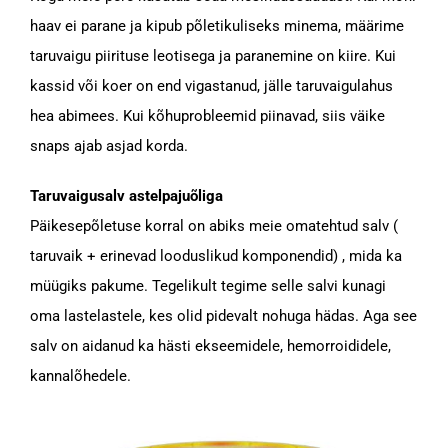
haav ei parane ja kipub põletikuliseks minema, määrime
taruvaigu piirituse leotisega ja paranemine on kiire. Kui
kassid või koer on end vigastanud, jälle taruvaigulahus
hea abimees. Kui kõhuprobleemid piinavad, siis väike
snaps ajab asjad korda.
Taruvaigusalv astelpajuõliga
Päikesepõletuse korral on abiks meie omatehtud salv (
taruvaik + erinevad looduslikud komponendid) , mida ka
müügiks pakume. Tegelikult tegime selle salvi kunagi
oma lastelastele, kes olid pidevalt nohuga hädas. Aga see
salv on aidanud ka hästi ekseemidele, hemorroididele,
kannalõhedele.