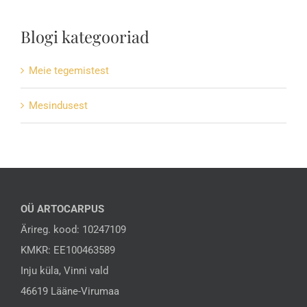
Blogi kategooriad
Meie tegemistest
Mesindusest
OÜ ARTOCARPUS
Ärireg. kood: 10247109
KMKR: EE100463589
Inju küla, Vinni vald
46619 Lääne-Virumaa