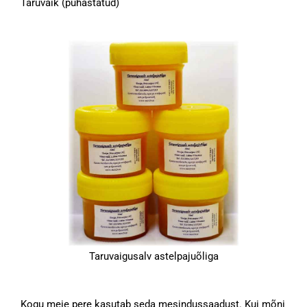
Taruvaik (puhastatud)
Taruvaigusalv astelpajuõliga
Kogu meie pere kasutab seda mesindussaadust. Kui mõni