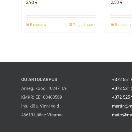
2,90
€
2,50
€
В корзину
Подробности
В корзину
OÜ ARTOCARPUS
+372 551 
Ärireg. kood: 10247109
+372 521 
KMKR: EE100463589
+372 525 
Inju küla, Vinni vald
martin@m
46619 Lääne-Virumaa
maire@me