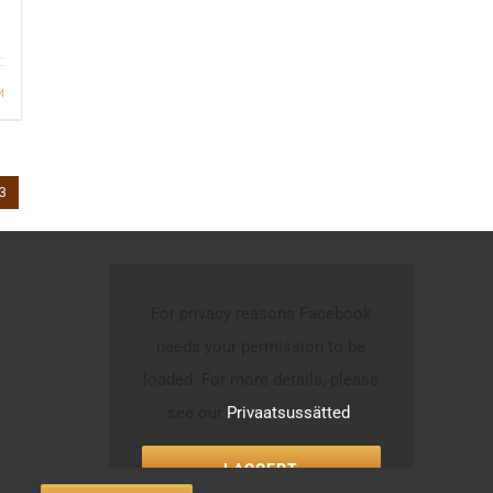
и
3
For privacy reasons Facebook
needs your permission to be
loaded. For more details, please
see our
Privaatsussätted
.
I ACCEPT