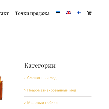
такт
Точки продажa
Категории
Cмешанный мед
Hеароматизированный мед
Mедовые тюбики