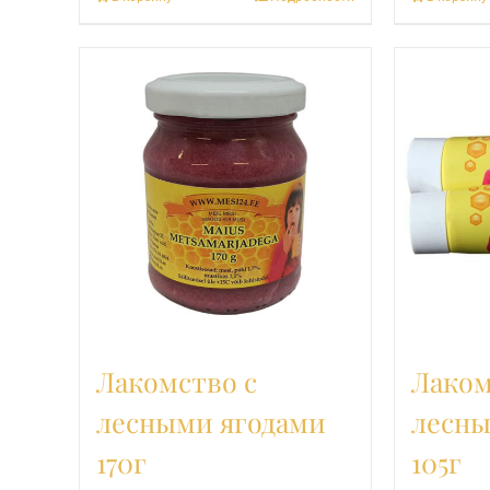
Лакомство с
Лаком
лесными ягодами
лесны
170г
105г