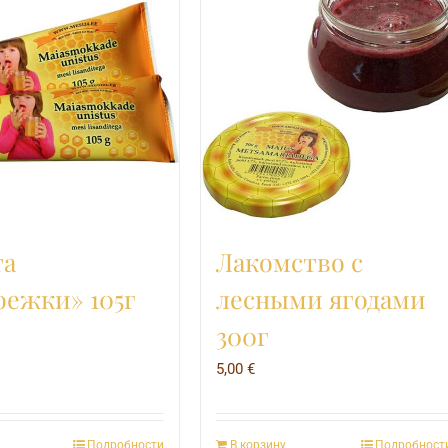
та
Лакомство с
оежки» 105г
лесными ягодами
300г
5,00
€
Подробности
В корзину
Подробност