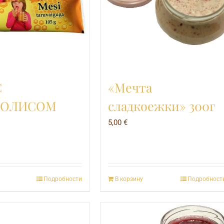
С
«Мечта
ПОЛИСОМ
сладкоежки» 300г
5,00
€
Подробности
В корзину
Подробност