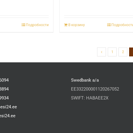
Подробности
В корзину
Подробност
1
2
6094
Swedbank a/a
3894
EE332200001120267052
9934
SWIFT: HABAEE2X
esi24.ee
si24.ee