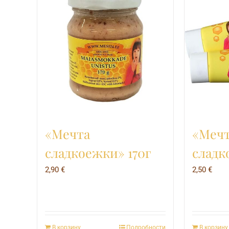
«Мечта
«Меч
сладкоежки» 170г
сладк
2,90
€
2,50
€
В корзину
Подробности
В корзину