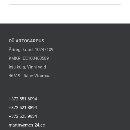
OÜ ARTOCARPUS
Ärireg. kood: 10247109
KMKR: EE100463589
Inju küla, Vinni vald
46619 Lääne-Virumaa
+372 551 6094
+372 521 3894
+372 525 9934
martin@mesi24.ee