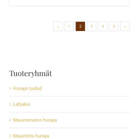
1
2
3
4
5
Tuoteryhmät
Hunaja tuubid
Lahjaksi
Maustamaton hunaja
Maustettu hunaja