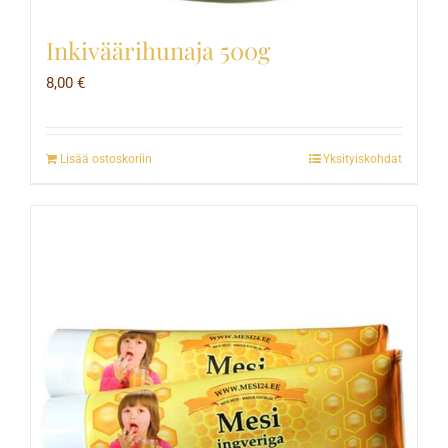
Inkiväärihunaja 500g
8,00
€
Lisää ostoskoriin
Yksityiskohdat