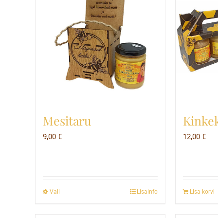
Mesitaru
Kinke
9,00
€
12,00
€
Vali
Lisainfo
Lisa korvi
This
product