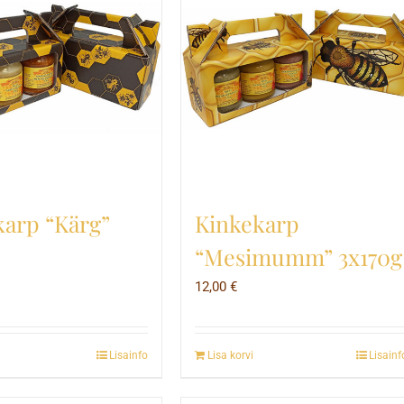
karp “Kärg”
Kinkekarp
“Mesimumm” 3x170g
12,00
€
Lisainfo
Lisa korvi
Lisainf