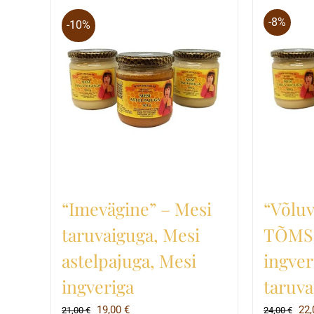
has
-8%
-10%
multiple
variants.
The
options
may
be
chosen
on
the
“Imevägine” – Mesi
“Võluv
product
taruvaiguga, Mesi
TÕMS,
page
astelpajuga, Mesi
ingver
ingveriga
taruva
Algne
Current
Alg
19,00
€
22
21,00
€
24,00
€