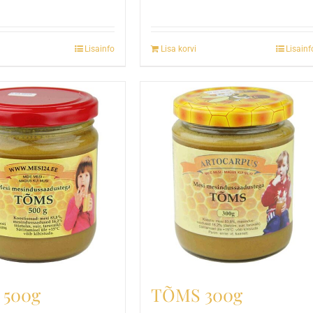
d
price
is:
Lisainfo
Lisa korvi
Lisainf
00 €.
22,00 €.
 500g
TÕMS 300g