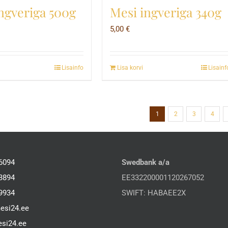
ngveriga 500g
Mesi ingveriga 340g
5,00
€
Lisainfo
Lisa korvi
Lisainf
1
2
3
4
6094
Swedbank a/a
3894
EE332200001120267052
9934
SWIFT: HABAEE2X
esi24.ee
si24.ee