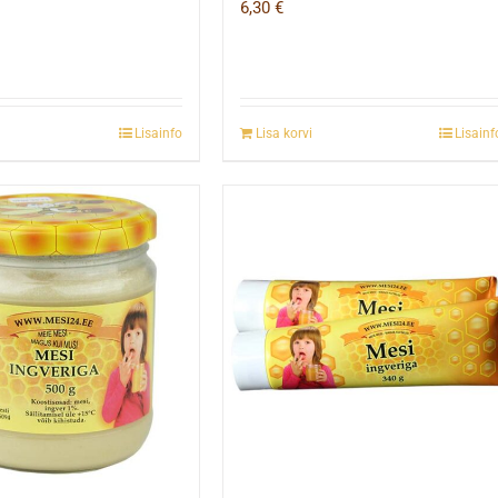
6,30
€
Lisainfo
Lisa korvi
Lisainf