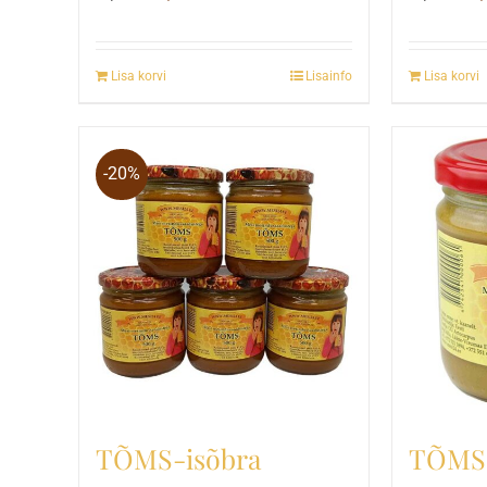
hind
price
hin
oli:
is:
oli:
Lisa korvi
Lisainfo
Lisa korvi
21,00 €.
19,00 €.
24,
-20%
TÕMS-isõbra
TÕMS