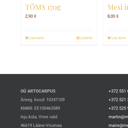
TÕMS 170g
Mesi i
2,90
€
8,00
€
Lisa korvi
Lisainfo
Lisa korvi
OÜ ARTOCARPUS
+372 551 
Ärireg. kood: 10247109
+372 521 
KMKR: EE100463589
+372 525 
Inju küla, Vinni vald
martin@m
46619 Lääne-Virumaa
maire@me