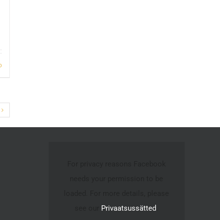
o
For privacy reasons Facebook
needs your permission to be
loaded. For more details, please
see our
Privaatsussätted
.