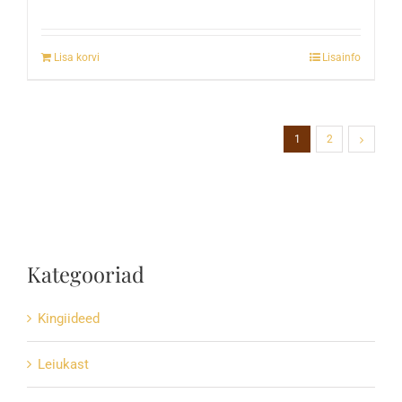
Lisa korvi
Lisainfo
1
2
Kategooriad
Kingiideed
Leiukast