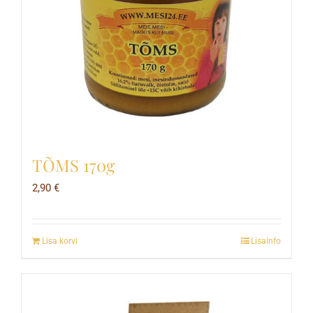
TÕMS 170g
2,90
€
Lisa korvi
Lisainfo