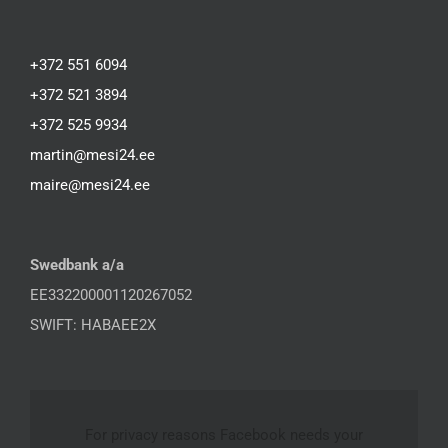
+372 551 6094
+372 521 3894
+372 525 9934
martin@mesi24.ee
maire@mesi24.ee
Swedbank a/a
EE332200001120267052
SWIFT: HABAEE2X
For privacy reasons Facebook needs your