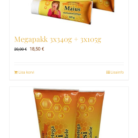
Megapakk 3x340g + 3x105g
Algne
Current
18,50
€
20,00
€
hind
price
oli:
is:
Lisa korvi
Lisainfo
20,00 €.
18,50 €.