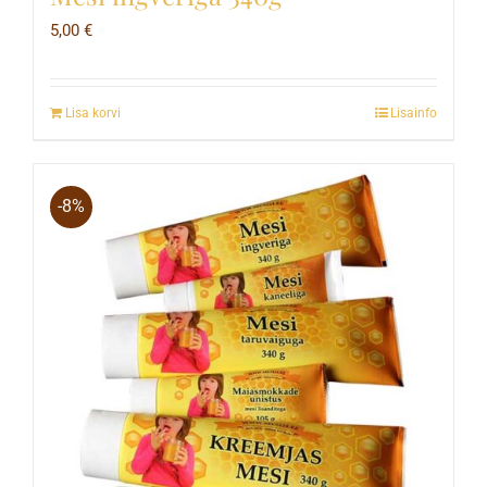
5,00
€
Lisa korvi
Lisainfo
-8%