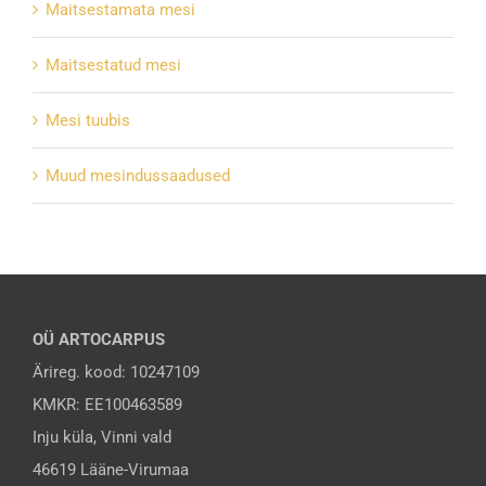
Maitsestamata mesi
Maitsestatud mesi
Mesi tuubis
Muud mesindussaadused
OÜ ARTOCARPUS
Ärireg. kood: 10247109
KMKR: EE100463589
Inju küla, Vinni vald
46619 Lääne-Virumaa