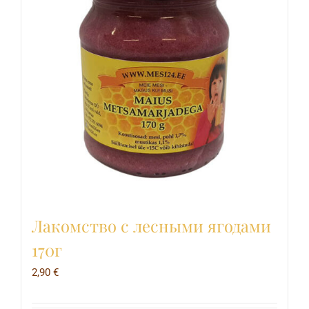
Лакомство с лесными ягодами
170г
2,90
€