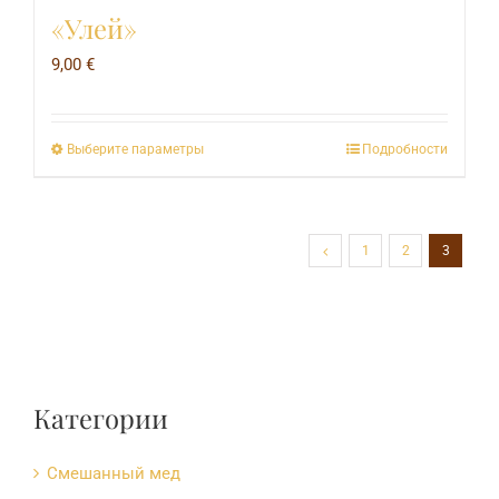
«Улей»
9,00
€
Выберите параметры
Подробности
Этот
товар
имеет
1
2
3
несколько
вариаций.
Опции
можно
выбрать
Категории
на
странице
Cмешанный мед
товара.