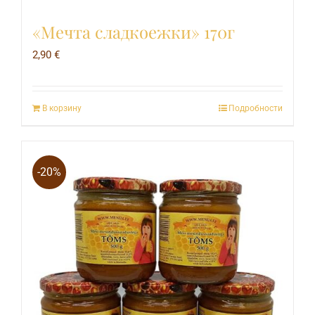
«Мечта сладкоежки» 170г
2,90
€
В корзину
Подробности
-20%