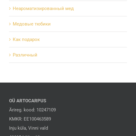
Hеароматизированный мед
Mедовые тюбики
Как подарок
Различный
OÜ ARTOCARPUS
Ärireg. kood: 10247109
KMKR: EE100463589
Inju küla, Vinni vald