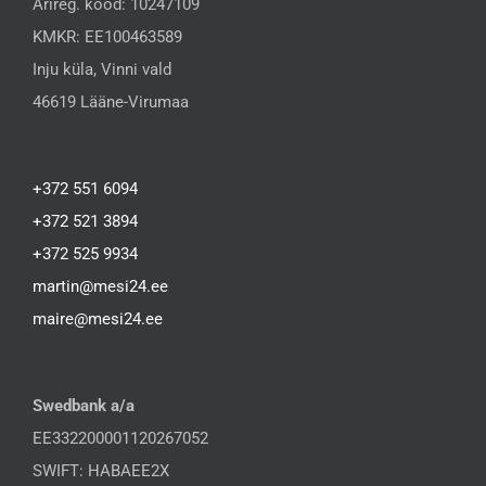
Ärireg. kood: 10247109
KMKR: EE100463589
Inju küla, Vinni vald
46619 Lääne-Virumaa
+372 551 6094
+372 521 3894
+372 525 9934
martin@mesi24.ee
maire@mesi24.ee
Swedbank a/a
EE332200001120267052
SWIFT: HABAEE2X