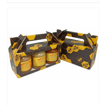
товар
имеет
несколько
вариаций.
Опции
можно
выбрать
на
странице
товара.