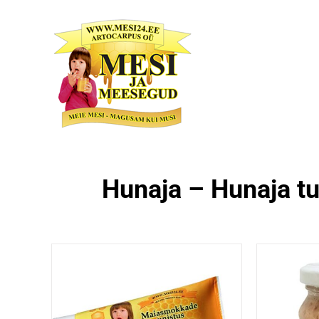
Skip
to
content
Hunaja – Hunaja t