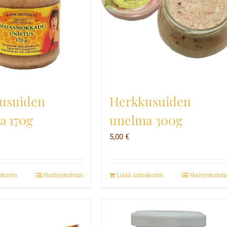
usuiden
Herkkusuiden
a 170g
unelma 300g
5,00
€
skoriin
Yksityiskohdat
Lisää ostoskoriin
Yksityiskohda