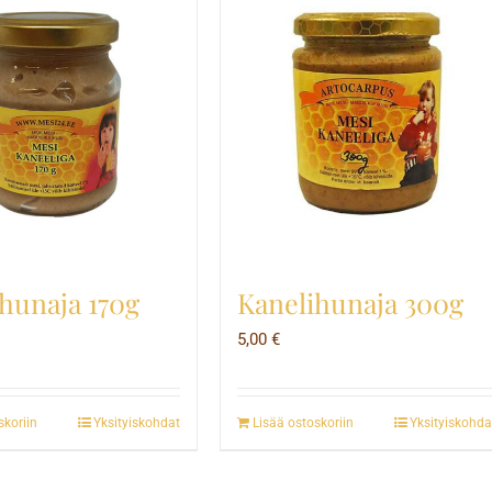
hunaja 170g
Kanelihunaja 300g
5,00
€
skoriin
Yksityiskohdat
Lisää ostoskoriin
Yksityiskohda