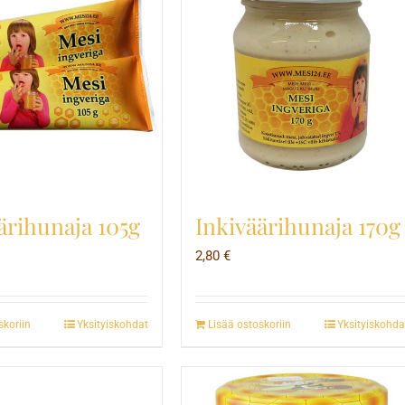
Inkiväärihunaja 170g
ärihunaja 105g
2,80
€
skoriin
Yksityiskohdat
Lisää ostoskoriin
Yksityiskohda