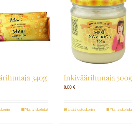
ärihunaja 340g
Inkiväärihunaja 500
8,00
€
skoriin
Yksityiskohdat
Lisää ostoskoriin
Yksityiskohda